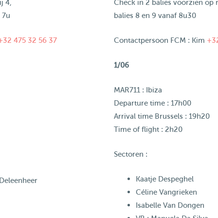
j 4,
Check in 2 balies voorzien op ri
f 7u
balies 8 en 9 vanaf 8u30
+32 475 32 56 37
Contactpersoon FCM : Kim
‪+3
1/06
MAR711 : Ibiza
Departure time : 17h00
Arrival time Brussels : 19h20
Time of flight : 2h20
Sectoren :
Kaatje Despeghel
 Deleenheer
Céline Vangrieken
Isabelle Van Dongen