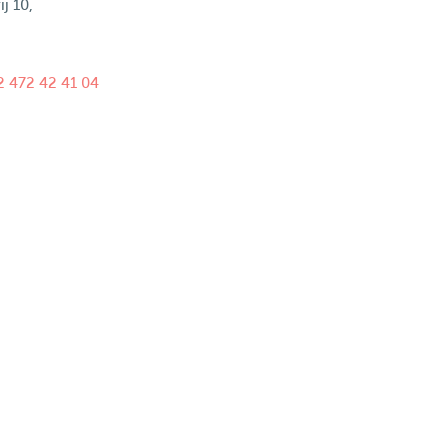
j 10,
2 472 42 41 04