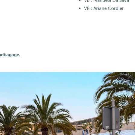
VB : Manuela Da Silva
VB : Ariane Cordier
ndbagage.