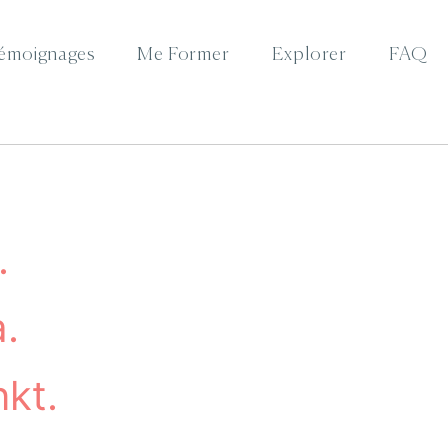
émoignages
Me Former
Explorer
FAQ
.
a.
nkt.