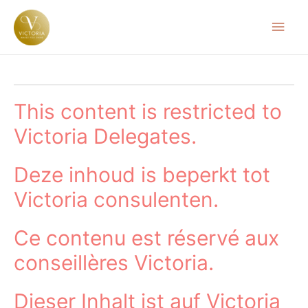
This content is restricted to
Victoria Delegates.
Deze inhoud is beperkt tot
Victoria consulenten.
Ce contenu est réservé aux
conseillères Victoria.
Dieser Inhalt ist auf Victoria