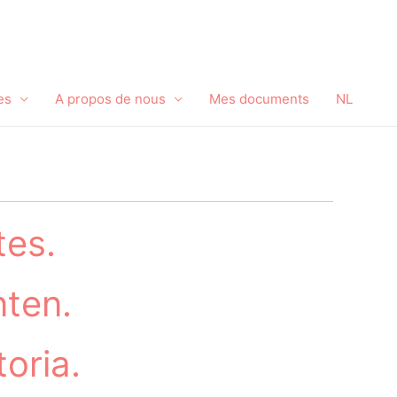
es
A propos de nous
Mes documents
NL
tes.
nten.
oria.