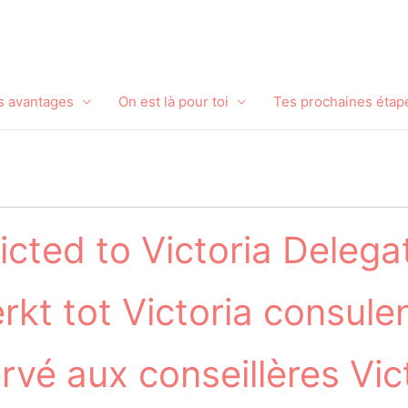
s avantages
On est là pour toi
Tes prochaines étap
ricted to Victoria Delega
rkt tot Victoria consule
vé aux conseillères Vict