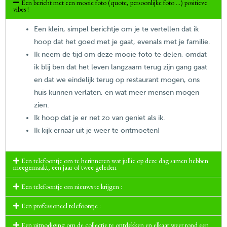
Een bericht met een mooie foto (quote, persoonlijke foto …) positieve
vibes !
Een klein, simpel berichtje om je te vertellen dat ik
hoop dat het goed met je gaat, evenals met je familie.
Ik neem de tijd om deze mooie foto te delen, omdat
ik blij ben dat het leven langzaam terug zijn gang gaat
en dat we eindelijk terug op restaurant mogen, ons
huis kunnen verlaten, en wat meer mensen mogen
zien.
Ik hoop dat je er net zo van geniet als ik.
Ik kijk ernaar uit je weer te ontmoeten!
Een telefoontje om te herinneren wat jullie op deze dag samen hebben
meegemaakt, een jaar of twee geleden
Een telefoontje om nieuws te krijgen :
Een professioneel telefoontje :
Een uitnodiging om de collectie te ontdekken en elkaar weer rond een